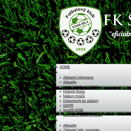
HOME
KLUB
Základní informace
Aktuality
Vedení klubu, kontakty
Historie klubu
Nábory hráčů
Dokumenty ke stažení
GDPR
Využití hřiště
Usnesení valné hromady
A-TÝM
Aktuality
Základní info, soupiska