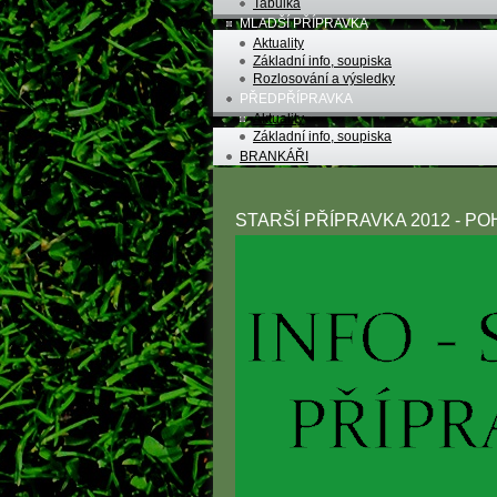
Tabulka
MLADŠÍ PŘÍPRAVKA
Aktuality
Základní info, soupiska
Rozlosování a výsledky
PŘEDPŘÍPRAVKA
Aktuality
Základní info, soupiska
BRANKÁŘI
STARŠÍ PŘÍPRAVKA 2012 - P