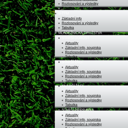
Rozlosování a výsledky
Tabulka
B-TÝM
Základní info
Rozlosování a výsledky
Tabulka
MLÁDEŽNICKÁ DRUŽSTVA
STARŠÍ DOROST
Aktuality
Základní info, soupiska
Rozlosování a výsledky
Tabulka
STARŠÍ ŽÁCI
Aktuality
Základní info, soupiska
Rozlosování a výsledky
Tabulka
MLADŠÍ ŽÁCI
Aktuality
Základní info, soupiska
Rozlosování a výsledky
Tabulka
STARŠÍ PŘÍPRAVKA
Aktuality
Základní info, soupiska
Rozlosování a výsledky