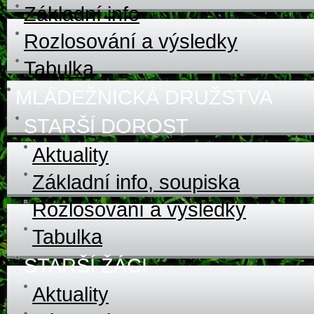
Základní info
Rozlosování a výsledky
Tabulka
MLÁDEŽNICKÁ DRUŽSTVA
STARŠÍ DOROST
Aktuality
Základní info, soupiska
Rozlosování a výsledky
Tabulka
STARŠÍ ŽÁCI
Aktuality