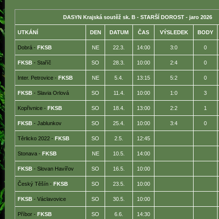
DASYN Krajská soutěž sk. B
- STARŠÍ DOROST - jaro 2026
UTKÁNÍ
DEN
DATUM
ČAS
VÝSLEDEK
BODY
Dobrá -
FKSB
NE
22.3.
14:00
3:0
0
FKSB
- Staříč
SO
28.3.
10:00
2:4
0
Inter. Petrovice -
FKSB
NE
5.4.
13:15
5:2
0
FKSB
- Slavia Orlová
SO
11.4.
10:00
1:0
3
Kopřivnice -
FKSB
SO
18.4.
13:00
2:2
1
FKSB
- Jablunkov
SO
25.4.
10:00
3:4
0
Těrlicko 2022 -
FKSB
SO
2.5.
12:45
Stonava -
FKSB
NE
10.5.
14:00
FKSB
- Slovan Havířov
SO
16.5.
10:00
Český Těšín -
FKSB
SO
23.5.
10:00
FKSB
- Václavovice
SO
30.5.
10:00
Příbor -
FKSB
SO
6.6.
14:30