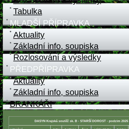
Tabulka
MLADŠÍ PŘÍPRAVKA
Aktuality
Základní info, soupiska
Rozlosování a výsledky
PŘEDPŘÍPRAVKA
Aktuality
Základní info, soupiska
BRANKÁŘI
DASYN Krajská soutěž sk. B - STARŠÍ DOROST - podzim 2025