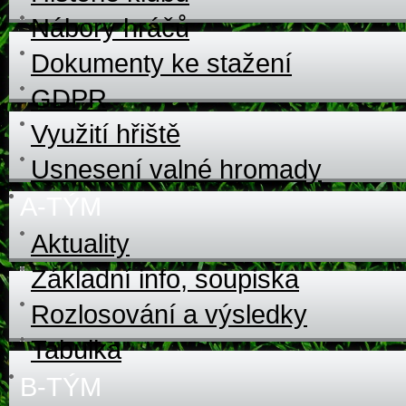
Nábory hráčů
Dokumenty ke stažení
GDPR
Využití hřiště
Usnesení valné hromady
A-TÝM
Aktuality
Základní info, soupiska
Rozlosování a výsledky
Tabulka
B-TÝM