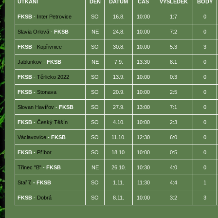
UTKÁNÍ
DEN
DATUM
ČAS
VÝSLEDEK
BODY
FKSB
-
Inter Petrovice
SO
16.8.
10:00
1:7
0
Slavia Orlová
-
FKSB
NE
24.8.
10:00
7:2
0
FKSB
-
Kopřivnice
SO
30.8.
10:00
5:3
3
Jablunkov
-
FKSB
NE
7.9.
13:30
8:1
0
FKSB
-
Těrlicko 2022
SO
13.9.
10:00
0:3
0
FKSB -
Stonava
SO
20.9.
10:00
2:5
0
Slovan Havířov
-
FKSB
SO
27.9.
13:00
7:1
0
FKSB
-
Český Těšín
SO
4.10.
10:00
2:3
0
Václavovice
-
FKSB
SO
11.10.
12:30
6:0
0
FKSB
-
Příbor
SO
18.10.
10:00
0:5
0
Třinec "B"
-
FKSB
NE
26.10.
10:30
4:0
0
Staříč
- FKSB
SO
1.11.
11:30
4:4
1
FKSB
-
Dobrá
SO
8.11.
10:00
3:2
3