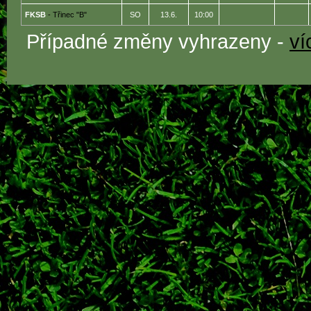
FKSB
- Třinec "B"
SO
13.6.
10:00
Případné změny vyhrazeny -
ví