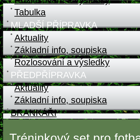
Tabulka
MLADŠÍ PŘÍPRAVKA
Aktuality
Základní info, soupiska
Rozlosování a výsledky
PŘEDPŘÍPRAVKA
Aktuality
Základní info, soupiska
BRANKÁŘI
Tréninkový set pro fotb