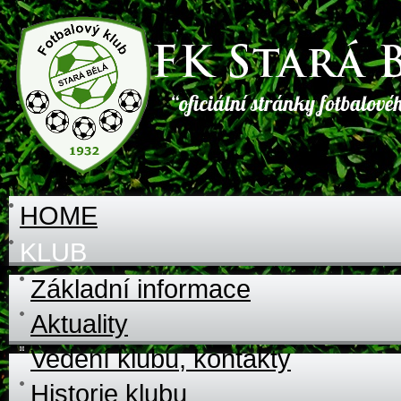
HOME
KLUB
Základní informace
Aktuality
Vedení klubu, kontakty
Historie klubu