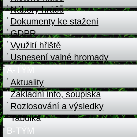
Nábory hráčů
Dokumenty ke stažení
GDPR
Využití hřiště
Usnesení valné hromady
A-TÝM
Aktuality
Základní info, soupiska
Rozlosování a výsledky
Tabulka
B-TÝM