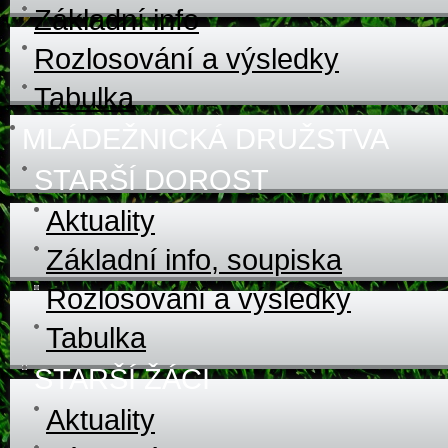
Základní info
Rozlosování a výsledky
Tabulka
MLÁDEŽNICKÁ DRUŽSTVA
STARŠÍ DOROST
Aktuality
Základní info, soupiska
Rozlosování a výsledky
Tabulka
STARŠÍ ŽÁCI
Aktuality