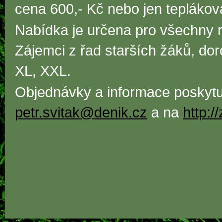
cena 600,- Kč nebo jen teplákov
Nabídka je určena pro všechny r
Zájemci z řad starších žáků, doro
XL, XXL.
Objednávky a informace poskytuj
petr.svitak@denik.cz
a na
http:/