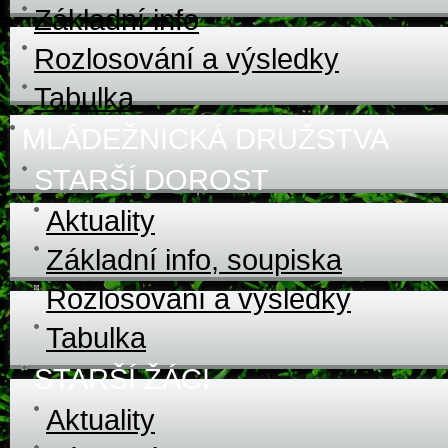
Základní info
Rozlosování a výsledky
Tabulka
MLÁDEŽNICKÁ DRUŽSTVA
STARŠÍ DOROST
Aktuality
Základní info, soupiska
Rozlosování a výsledky
Tabulka
STARŠÍ ŽÁCI
Aktuality