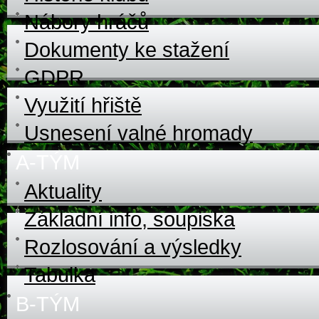
Nábory hráčů
Dokumenty ke stažení
GDPR
Využití hřiště
Usnesení valné hromady
A-TÝM
Aktuality
Základní info, soupiska
Rozlosování a výsledky
Tabulka
B-TÝM