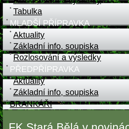
Tabulka
MLADŠÍ PŘÍPRAVKA
Aktuality
Základní info, soupiska
Rozlosování a výsledky
PŘEDPŘÍPRAVKA
Aktuality
Základní info, soupiska
BRANKÁŘI
FK Stará Bělá v noviná